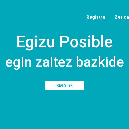
Registre
Zer da
Egizu Posible
egin zaitez bazkide
REGISTER