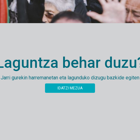
Laguntza behar duzu
Jarri gurekin harremanetan eta lagunduko dizugu bazkide egiten
IDATZI MEZUA