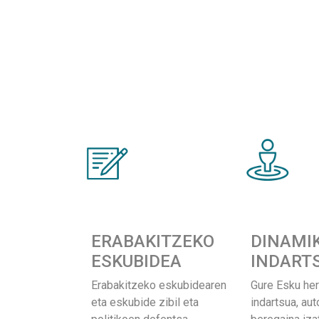
ERABAKITZEKO
DINAMI
ESKUBIDEA
INDART
Erabakitzeko eskubidearen
Gure Esku her
eta eskubide zibil eta
indartsua, au