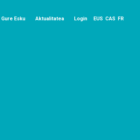
 Gure Esku
Aktualitatea
Login
EUS
CAS
FR