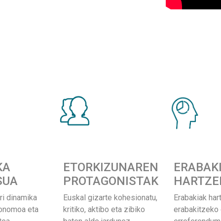
KA
ETORKIZUNAREN
ERABAK
SUA
PROTAGONISTAK
HARTZE
ri dinamika
Euskal gizarte kohesionatu,
Erabakiak har
tonomoa eta
kritiko, aktibo eta zibiko
erabakitzeko