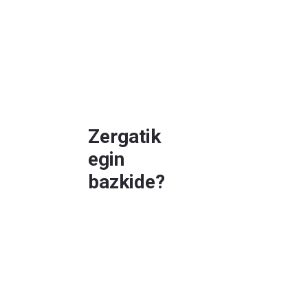
Zergatik
egin
bazkide?