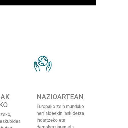
IAK
NAZIOARTEAN
KO
Europako zein munduko
herrialdeekin lankidetza
tzeko,
indartzeko eta
 eskubidea
demokraziaren eta